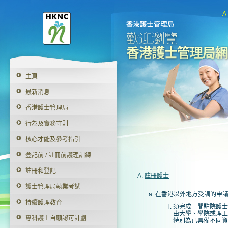
This
link
A
will
open
in
a
new
window
主頁
最新消息
香港護士管理局
行為及實務守則
核心才能及參考指引
登記前 / 註冊前護理訓練
註冊和登記
A.
註冊護士
護士管理局執業考試
在香港以外地方受訓的申
持續護理教育
須完成一間駐院護士
由大學、學院或理工
專科護士自願認可計劃
特別為已具備不同資